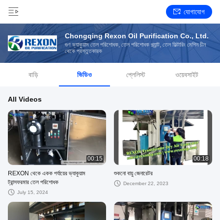
যোগাযোগ
Chongqing Rexon Oil Purification Co., Ltd.
গুণ ভ্যাকুয়াম তেল পরিশোধক, তেল পরিশোধক প্ল্যান্ট, তেল ফিল্টারিং মেশিন চীন
থেকে প্রস্তুতকারক
বাড়ি
ভিডিও
প্লেলিস্ট
ওয়েবসাইট
All Videos
00:15
00:18
REXON থেকে একক পর্যায়ের ভ্যাকুয়াম
শুকনো বায়ু জেনারেটর
ট্রান্সফরমার তেল পরিশোধক
December 22, 2023
July 15, 2024