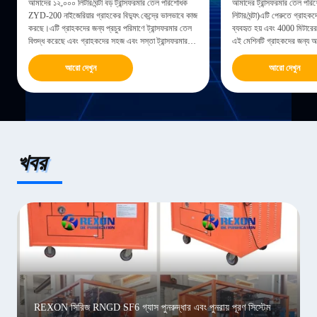
আমাদের ১২,০০০ লিটার/ঘন্টা বড় ট্রান্সফরমার তেল পরিশোধক
আমাদের ট্রান্সফরমার তেল প
ZYD-200 নাইজেরিয়ার গ্রাহকের বিদ্যুৎ কেন্দ্রে ভালভাবে কাজ
লিটার/ঘন্টা)এটি পেরুতে গ্রাহক
করছে।এটি গ্রাহকদের জন্য প্রচুর পরিমাণে ট্রান্সফরমার তেল
ব্যবহৃত হয় এবং 4000 মিটারেরও
বিশুদ্ধ করেছে এবং গ্রাহকদের সহজ এবং সস্তা ট্রান্সফরমার
এই মেশিনটি গ্রাহকদের জন্য 
তেল রক্ষণাবেক্ষণের সমাধানও সরবরাহ করেছেআমাদের তেল
ট্রান্সফরমারের ট্রান্সফরমার তেল 
বিশুদ্ধিকরণ সরঞ্জাম নিয়ে ...
তেলের পরিচ্ছন্নতার সমস্যা সমা
আরো দেখুন
আরো দেখুন
খবর
REXON সিরিজ RNGD SF6 গ্যাস পুনরুদ্ধার এবং পুনরায় পূরণ সিস্টেম