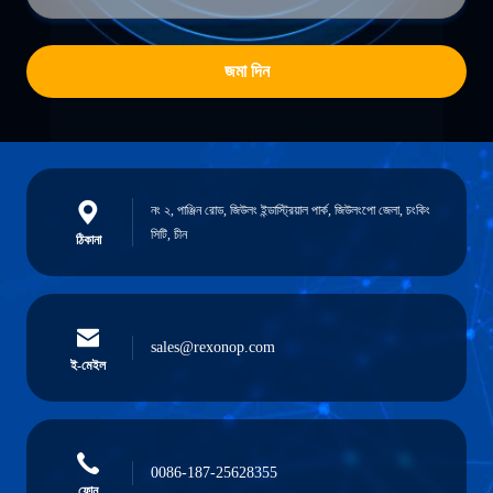
জমা দিন
নং ২, পাঞ্জিন রোড, জিউলং ইন্ডাস্ট্রিয়াল পার্ক, জিউলংপো জেলা, চংকিং
সিটি, চীন
ঠিকানা
sales@rexonop.com
ই-মেইল
0086-187-25628355
ফোন