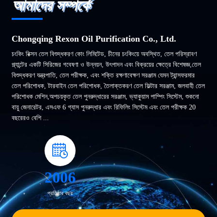
আমাদের সম্পর্কে
Chongqing Rexon Oil Purification Co., Ltd.
চংকিং রিক্সন তেল বিশুদ্ধকরণ কোং লিমিটেড, চীনের চংকিংয়ে অবস্থিত, তেল পরিস্রাবণ
প্ল্যান্টের একটি সিরিজের গবেষণা ও উন্নয়ন, উৎপাদন এবং বিক্রয়ের ক্ষেত্রে বিশেষজ্ঞ,তেল
বিশুদ্ধকরণ যন্ত্রপাতি, তেল পরীক্ষক, এবং শক্তি রক্ষণাবেক্ষণ সরঞ্জাম যেমন ট্রান্সফরমার
তেল পরিশোধক, টারবাইন তেল পরিশোধক, তৈলাক্তকরণ তেল ফিল্টার সরঞ্জাম, জলবাহী তেল
পরিশোধক মেশিন,অপচয়কৃত তেল পুনরুদ্ধারের সরঞ্জাম, ভ্যাকুয়াম পাম্পিং সিস্টেম, শুকনো
বায়ু জেনারেটর, এসএফ 6 গ্যাস পুনরুদ্ধার এবং রিফিলিং সিস্টেম এবং তেল পরীক্ষক 20
বছরেরও বেশি ...
2006
প্রতিষ্ঠার বছর