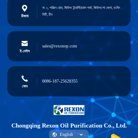
নং ২, পাঞ্জিন রোড, জিউলং ইন্ডাস্ট্রিয়াল পার্ক, জিউলংপো জেলা, চংকিং
সিটি, চীন
ঠিকানা
sales@rexonop.com
ই-মেইল
0086-187-25628355
ফোন
Chongqing Rexon Oil Purification Co., Ltd.