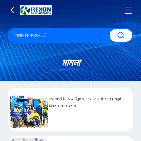
মামলা
জেডওয়াইডি-১০০ ট্রান্সফরমার তেল পরিশোধক প্ল্যান্ট
ঠিকঠাক কাজ করছে