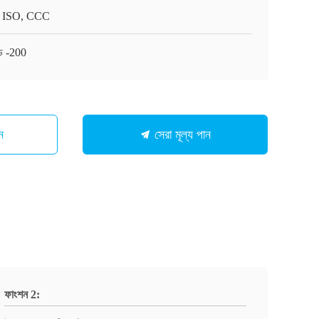
 ISO, CCC
ড -200
ন
সেরা মূল্য পান
ফাংশন 2: