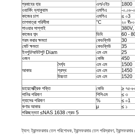
প্রবাহের হার
এল/এইচ
1800
ওয়ার্কিং ভ্যাকুয়াম
এমপিএ
-০.০৮
কাজের চাপ
এমপিএ
≤ ০3
তাপমাত্রা পরিসীমা
°C
২০ ₹৮০
পাওয়ার সাপ্লাই
380V, 
কাজের শব্দ
ডিবি
60 - 80
গরম করার ক্ষমতা
কেডব্লিউ
30
মোট ক্ষমতা
কেডব্লিউ
35
ইনপুট/আউটপুট Diam
এম এম
25
ওজন
কেজি
450
দৈর্ঘ্য
এম এম
1500
আকার
প্রস্থ
এম এম
1450
উচ্চতা
এম এম
1520
ডায়েলেক্ট্রিক শক্তি
কেভি
≥ ৭৫-৮
পানির পরিমাণ
পিপিএম
≤ ৩
গ্যাসের পরিমাণ
%
≤ ০1
কণার আকার
μ
≤ ১
পরিচ্ছন্নতা ≤NAS 1638 গ্রেড 5
ট্যাগ:
ট্রান্সফরমার তেল পরিশোধক
,
ট্রান্সফরমার তেল পরিস্রাবণ
,
ট্রান্সফরমা