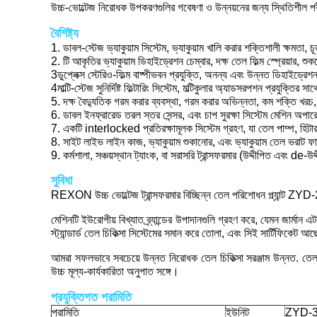
উচ্চ-ভোল্টেজ নিরোধক উপকরণগুলির গবেষণা ও উন্নয়নের জন্য স্থিতিশীল পরী
বৈশিষ্ট্য
1. ডাবল-স্টেজ ভ্যাকুয়াম সিস্টেম, ভ্যাকুয়াম খালি করার শক্তিশালী ক্ষমতা, 
2. টি আকৃতির ভ্যাকুয়াম ডিহাইড্রেশন চেম্বার, দক্ষ তেল ফিল্ম স্প্রেয়ার
3ডুপ্লেক্স স্টেরিও-ফিল্ম বাষ্পীভবন প্রযুক্তি, অনন্য এবং উন্নত ডিহাইড
4মাল্টি-স্টেজ সুনির্দিষ্ট ফিল্টারিং সিস্টেম, মল্টিকুলার অ্যাডসরপশন প্রযুক্তির স
5. দক্ষ বৈদ্যুতিক গরম করার ব্যবস্থা, গরম করার অভিন্নতা, কম শক্তি খরচ
6. ডাবল ইনফ্রারেড তরল স্তর সেন্সর, এবং চাপ সুরক্ষা সিস্টেম মেশিন অপ
7. একটি interlocked প্রতিরক্ষামূলক সিস্টেম গ্রহণ, যা তেল পাম্প, হিটার,
8. সাইট লাইভ লাইন কাজ, ভ্যাকুয়াম শুকানোর, এবং ভ্যাকুয়াম তেল ভরাট 
9. কর্মশালা, সঞ্চয়স্থান ট্যাংক, বা সরাসরি ট্রান্সফরমার (উদ্দীপিত এবং de-
সুবিধা
REXON উচ্চ ভোল্টেজ ট্রান্সফরমার বিচ্ছিন্ন তেল পরিশোধন প্ল্যান্ট ZYD-2
মেশিনটি ইউরোপীয় বিখ্যাত ব্র্যান্ডের উপাদানগুলি গ্রহণ করে, যেমন জার্মান
স্ট্যান্ডার্ড তেল চিকিত্সা সিস্টেমের সমান করে তোলা, এবং সিই সার্টিফিকেট আ
আমরা সফলভাবে সবচেয়ে উন্নত নিরোধক তেল চিকিত্সা সরঞ্জাম উন্নত. তে
উচ্চ মূল্য-কার্যকারিতা অনুপাত সঙ্গে।
প্রযুক্তিগত পরামিতি
পরামিতি
ইউনিট
ZYD-