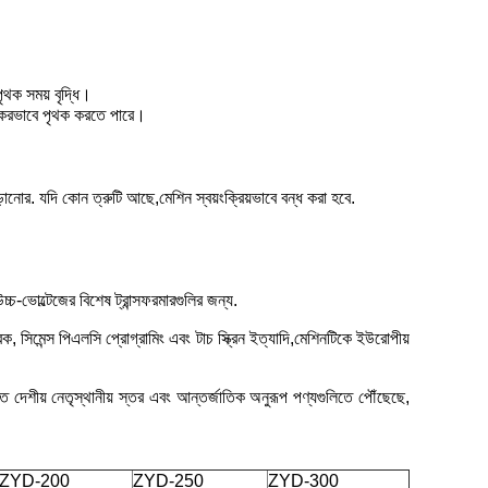
ৃথক সময় বৃদ্ধি।
র্যকরভাবে পৃথক করতে পারে।
ানোর. যদি কোন ত্রুটি আছে,মেশিন স্বয়ংক্রিয়ভাবে বন্ধ করা হবে.
চ-ভোল্টেজের বিশেষ ট্রান্সফরমারগুলির জন্য.
ক, সিমেন্স পিএলসি প্রোগ্রামিং এবং টাচ স্ক্রিন ইত্যাদি,মেশিনটিকে ইউরোপীয়
শীয় নেতৃস্থানীয় স্তর এবং আন্তর্জাতিক অনুরূপ পণ্যগুলিতে পৌঁছেছে,
ZYD-200
ZYD-250
ZYD-300