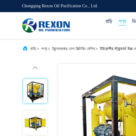
Chongqing Rexon Oil Purification Co., Ltd.
বাড়ি
পণ্য
ভ
বাড়ি
>
পণ্য
>
ট্রান্সফরমার তেল ফিল্টারিং মেশিন
>
ইউরোপীয় স্ট্যান্ডার্ড উচ্