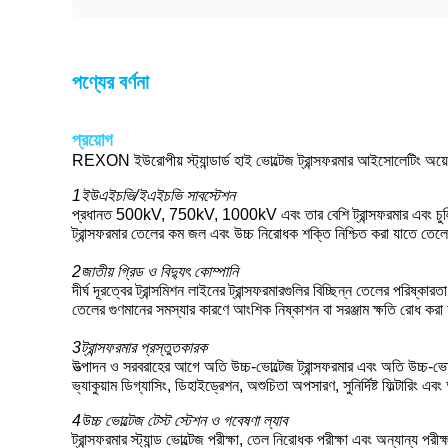
পণ্যের বর্ণনা
প্রয়োগ
REXON ইউরোপীয় স্ট্যান্ডার্ড হাই ভোল্টেজ ট্রান্সফরমার আইসোলেটিং অয়েল 
1ইউএইচভি/ইএইচভি সাবস্টেশন
প্রধানত 500kV, 750kV, 1000kV এবং তার বেশি ট্রান্সফরমার এবং চুল্লিগ
ট্রান্সফরমার তেলের কম জল এবং উচ্চ নিরোধক শক্তি নিশ্চিত করা যাতে তেল
2জাতীয় গ্রিড ও বিদ্যুৎ কোম্পানি
দীর্ঘ দূরত্বের ট্রান্সমিশন লাইনের ট্রান্সফরমারগুলির বিচ্ছিন্ন তেলের পরিষ্ক
তেলের গুণমানের সমস্যার কারণে আংশিক নিষ্কাশন বা সরঞ্জাম ক্ষতি রোধ করা 
3ট্রান্সফরমার প্রস্তুতকারক
উত্পাদন ও সরবরাহের আগে অতি উচ্চ-ভোল্টেজ ট্রান্সফরমার এবং অতি উচ্চ-ভোল্টে
ভ্যাকুয়াম ডিগ্যাসিং, ডিহাইড্রেশন, অশুচিতা অপসারণ, সুনির্দিষ্ট ফিল্টারিং এব
4উচ্চ ভোল্টেজ টেস্ট স্টেশন ও গবেষণা ল্যাব
ট্রান্সফরমার স্ট্যান্ড ভোল্টেজ পরীক্ষা, তেল নিরোধক পরীক্ষা এবং অন্যান্য পর