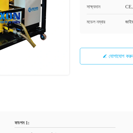
সাক্ষ্যদান
CE,
মডেল নম্বার
জাই
যোগাযোগ করু
ফাংশন 1: