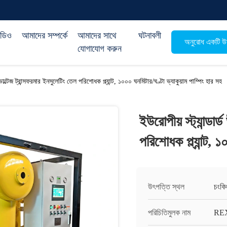
িডিও
আমাদের সম্পর্কে
আমাদের সাথে
ঘটনাবলী
অনুরোধ একটি উদ
যোগাযোগ করুন
চ ভোল্টেজ ট্রান্সফরমার ইনসুলেটিং তেল পরিশোধক প্ল্যান্ট, ১০০০ ঘনমিটার/ঘণ্টা ভ্যাকুয়াম পাম্পিং হার সহ
ইউরোপীয় স্ট্যান্ডার
পরিশোধক প্ল্যান্ট, 
উৎপত্তি স্থল
চংকি
পরিচিতিমুলক নাম
RE