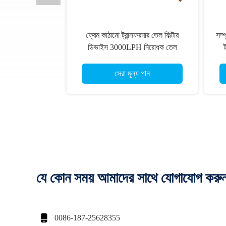
ফ্রেম কাঠামো ট্রান্সফরমার তেল ফিল্টার
সম্প
ডিভাইস 3000LPH নিরোধক তেল
ট
বিশুদ্ধকরণের জন্য
সেরা মূল্য পান
যে কোন সময় আমাদের সাথে যোগাযোগ করু

0086-187-25628355