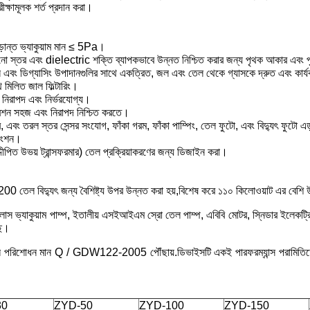
ক্ষামূলক শর্ত প্রদান করা।
চূড়ান্ত ভ্যাকুয়াম মান ≤ 5Pa।
, শুকনো স্তর এবং dielectric শক্তি ব্যাপকভাবে উন্নত নিশ্চিত করার জন্য পৃথক আকার এবং প
্রেশন এবং ডিগ্যাসিং উপাদানগুলির সাথে একত্রিত, জল এবং তেল থেকে গ্যাসকে দ্রুত এবং কা
াথে মিলিত জাল ফিল্টারিং।
, নিরাপদ এবং নির্ভরযোগ্য।
ারেশন সহজ এবং নিরাপদ নিশ্চিত করতে।
 এবং তরল স্তর সেন্সর সংযোগ, ফাঁকা গরম, ফাঁকা পাম্পিং, তেল ফুটো, এবং বিদ্যুৎ ফুটো এড়
ফাংশন।
উদ্দীপিত উভয় ট্রান্সফরমার) তেল প্রক্রিয়াকরণের জন্য ডিজাইন করা।
00 তেল বিদ্যুৎ জন্য বৈশিষ্ট্য উপর উন্নত করা হয়,বিশেষ করে ১১০ কিলোওয়াট এর বেশি উচ্
 এটলাস ভ্যাকুয়াম পাম্প, ইতালীয় এসইআইএম স্রো তেল পাম্প, এবিবি মোটর, স্নিডার ইলেকট্রি
ছে।
ল পরিশোধন মান Q / GDW122-2005 পৌঁছায়.ডিভাইসটি একই পারফরম্যান্স পরামিতিতে দে
30
ZYD-50
ZYD-100
ZYD-150