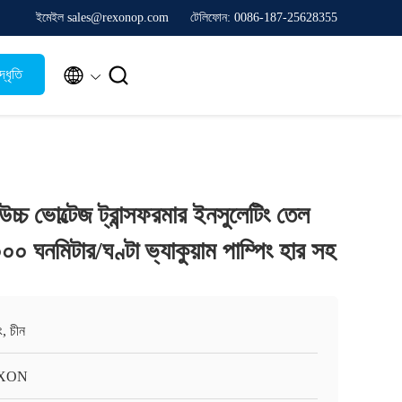
ইমেইল sales@rexonop.com
টেলিফোন: 0086-187-25628355


্ধৃতি
্ড উচ্চ ভোল্টেজ ট্রান্সফরমার ইনসুলেটিং তেল
১০০০ ঘনমিটার/ঘণ্টা ভ্যাকুয়াম পাম্পিং হার সহ
ং, চীন
XON