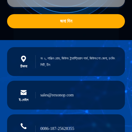
জমা দিন
নং ২, পাঞ্জিন রোড, জিউলং ইন্ডাস্ট্রিয়াল পার্ক, জিউলংপো জেলা, চংকিং
সিটি, চীন
ঠিকানা
sales@rexonop.com
ই-মেইল
0086-187-25628355