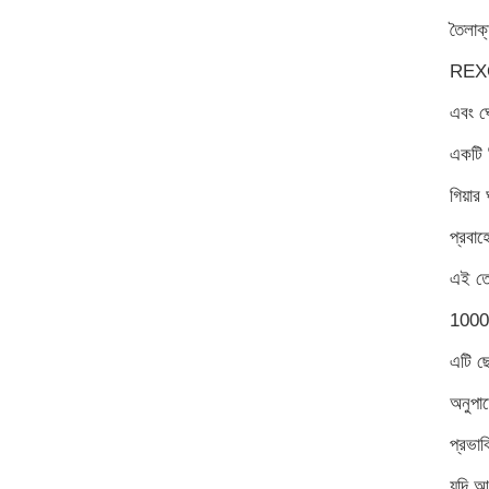
তৈলাক
REXON 
এবং ঘো
একটি গ
গিয়ার
প্রবাহ
এই তেল
10000
এটি ছো
অনুপাত
প্রভাব
যদি আ