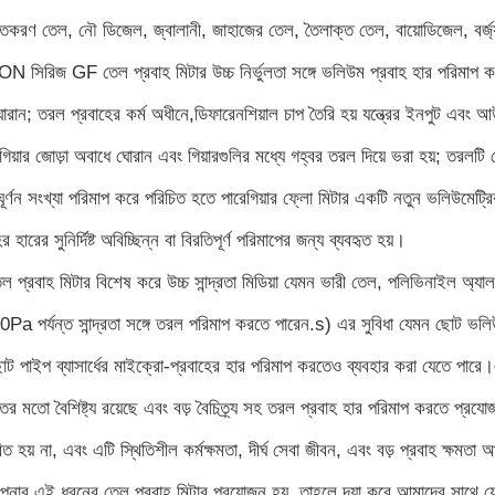
্তকরণ তেল, নৌ ডিজেল, জ্বালানী, জাহাজের তেল, তৈলাক্ত তেল, বায়োডিজেল, বর্জ্
সিরিজ GF তেল প্রবাহ মিটার উচ্চ নির্ভুলতা সঙ্গে ভলিউম প্রবাহ হার পরিমাপ করা
রান; তরল প্রবাহের কর্ম অধীনে,ডিফারেনশিয়াল চাপ তৈরি হয় যন্ত্রের ইনপুট এবং আউ
িয়ার জোড়া অবাধে ঘোরান এবং গিয়ারগুলির মধ্যে গহ্বর তরল দিয়ে ভরা হয়; তরলটি ঘ
 ঘূর্ণন সংখ্যা পরিমাপ করে পরিচিত হতে পারেগিয়ার ফ্লো মিটার একটি নতুন ভলিউমেট্রিক
ের হারের সুনির্দিষ্ট অবিচ্ছিন্ন বা বিরতিপূর্ণ পরিমাপের জন্য ব্যবহৃত হয়।
 প্রবাহ মিটার বিশেষ করে উচ্চ সান্দ্রতা মিডিয়া যেমন ভারী তেল, পলিভিনাইল অ্য
Pa পর্যন্ত সান্দ্রতা সঙ্গে তরল পরিমাপ করতে পারেন.s) এর সুবিধা যেমন ছোট ভল
ট পাইপ ব্যাসার্ধের মাইক্রো-প্রবাহের হার পরিমাপ করতেও ব্যবহার করা যেতে পারে।
ের মতো বৈশিষ্ট্য রয়েছে এবং বড় বৈচিত্র্য সহ তরল প্রবাহ হার পরিমাপ করতে প্রযোজ্
িত হয় না, এবং এটি স্থিতিশীল কর্মক্ষমতা, দীর্ঘ সেবা জীবন, এবং বড় প্রবাহ ক্ষমতা
পনার এই ধরনের তেল প্রবাহ মিটার প্রয়োজন হয়, তাহলে দয়া করে আমাদের সাথে য