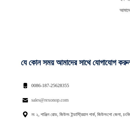
আমাদ
যে কোন সময় আমাদের সাথে যোগাযোগ করু

0086-187-25628355

sales@rexonop.com

নং ২, পাঞ্জিন রোড, জিউলং ইন্ডাস্ট্রিয়াল পার্ক, জিউলংপো জেলা, চংকি