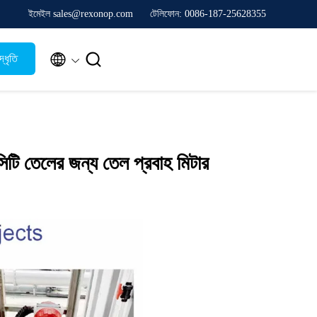
ইমেইল sales@rexonop.com
টেলিফোন: 0086-187-25628355


্ধৃতি
ি তেলের জন্য তেল প্রবাহ মিটার