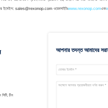
ের ইমেইল: sales@rexonop.com ওয়েবসাইটঃ
www.rexonop.com
এবং
আপনার তদন্ত আমাদের সরাস
ন
ং সিটি, চীন