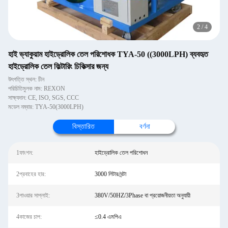
2
/
4
হাই ভ্যাকুয়াম হাইড্রোলিক তেল পরিশোধক TYA-50 ((3000LPH) ব্যবহৃত
হাইড্রোলিক তেল ফিল্টারিং চিকিত্সার জন্য
উৎপত্তি স্থল: চীন
পরিচিতিমুলক নাম: REXON
সাক্ষ্যদান: CE, ISO, SGS, CCC
মডেল নম্বার: TYA-50(3000LPH)
বিস্তারিত
বর্ণনা
1ফাংশন:
হাইড্রোলিক তেল পরিশোধন
2প্রবাহের হার:
3000 লিটার/ঘন্টা
3পাওয়ার সাপ্লাই:
380V/50HZ/3Phase বা প্রয়োজনীয়তা অনুযায়ী
4কাজের চাপ:
≤0.4 এমপিএ