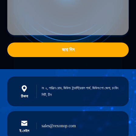
জমা দিন
নং ২, পাঞ্জিন রোড, জিউলং ইন্ডাস্ট্রিয়াল পার্ক, জিউলংপো জেলা, চংকিং
সিটি, চীন
ঠিকানা
sales@rexonop.com
ই-মেইল