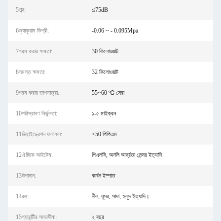
5শব্দ:
≤75dB
6ভ্যাকুয়াম ডিগ্রী:
-0.06 ~ - 0.095Mpa
7গরম করার ক্ষমতা:
30 কিলোওয়াট
8সমস্ত ক্ষমতা:
32 কিলোওয়াট
9গরম করার তাপমাত্রা:
55~60 ℃ সেরা
10পরিস্রাবণ নির্ভুলতা:
১-৫ মাইক্রন
11ডিহাইড্রেশন ফলাফল:
<50 পিপিএম
12ঐচ্ছিক আইটেম:
পিএলসি, অনলি আর্দ্রতা সেন্সর ইত্যাদি
13উপাদান:
কার্বন ইস্পাত
14রঙ:
নীল, ধূসর, সাদা, হলুদ ইত্যাদি।
15গ্যারান্টীর সময়সীমা:
২ বছর