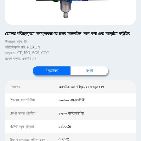
তেলের পরিচ্ছন্নতা সনাক্তকরণের জন্য অনলাইন তেল কণা এবং আর্দ্রতা কাউন্টার
উৎপত্তি স্থল: চীন
পরিচিতিমুলক নাম: REXON
সাক্ষ্যদান: CE, ISO, SGS, CCC
মডেল নম্বার: এলপিসি-এম
বিস্তারিত
বর্ণনা
1ফাংশন:
অনলাইন তেল পরিষ্কারের সনাক্তকরণ
2প্রবাহ হার পরিসীমা:
১০-৫০০ এমএল/মিনিট
3কণা আকার পরিসীমা:
১-৬০০ মাইক্রোমিটার
4টেস্ট নমুনা সান্দ্রতা:
≤350cSt
5নমুনা তাপমাত্রা পরীক্ষা করুন:
0-80℃