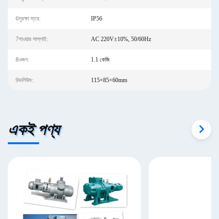
6সুরক্ষা স্তর:
IP56
7পাওয়ার সাপ্লাই:
AC 220V±10%, 50/60Hz
8ওজন:
1.1 কেজি
9ভলিউম:
115×85×60mm
একই পণ্য