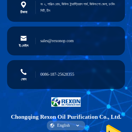
নং ২, পাঞ্জিন রোড, জিউলং ইন্ডাস্ট্রিয়াল পার্ক, জিউলংপো জেলা, চংকিং
সিটি, চীন
ঠিকানা
sales@rexonop.com
ই-মেইল
0086-187-25628355
ফোন
Chongqing Rexon Oil Purification Co., Ltd.