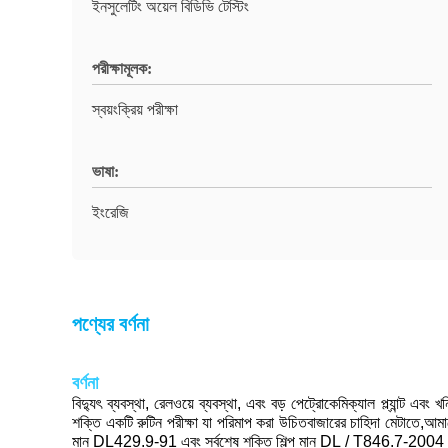
ইনসুলেটিং অয়েল বিডিভি টেস্টিং
পরীক্ষামূলক:
স্বয়ংক্রিয় পরীক্ষা
ভাষা:
ইংরেজি
পণ্যের বর্ণনা
বর্ণনা
বিদ্যুৎ ব্যবস্থা, রেলওয়ে ব্যবস্থা, এবং বড় পেট্রোকেমিক্যাল প্ল্যান্ট
শক্তি একটি রুটিন পরীক্ষা যা পরিমাপ করা উচিতবাজারের চাহিদা মেটাতে,আ
মান DL429.9-91 এবং সর্বশেষ শক্তি শিল্প মান DL / T846.7-2004। এই য