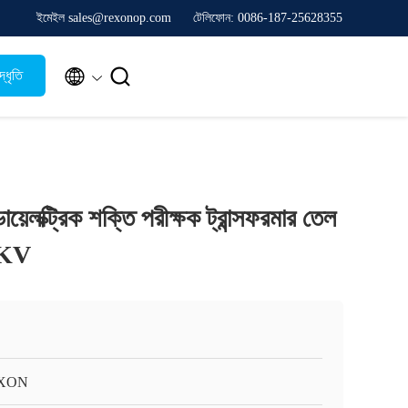
ইমেইল sales@rexonop.com
টেলিফোন: 0086-187-25628355


্ধৃতি
লক্ট্রিক শক্তি পরীক্ষক ট্রান্সফরমার তেল
0KV
XON