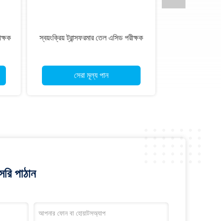
ীক্ষক
স্বয়ংক্রিয় ট্রান্সফরমার তেল এসিড পরীক্ষক
সেরা মূল্য পান
রি পাঠান