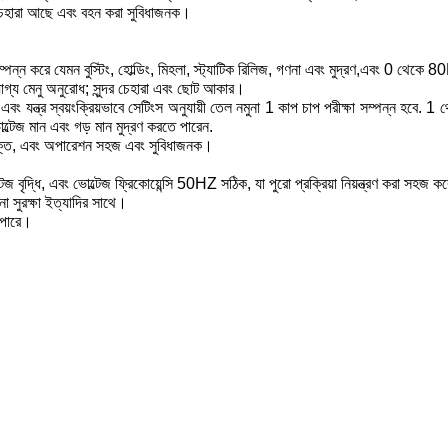
োট চেহারা আছে এবং বহন করা সুবিধাজনক।
সম্পন্ন করে যেমন বুস্টিং, হোল্ডিং, মিহলা, স্ট্যাটিক রিলিজ, গণনা এবং মুদ্রণ,এবং 0 থেকে
়যোগ্য মেনু অনুরোধ; সুন্দর চেহারা এবং ছোট আকার।
ন্ত্র স্বয়ংক্রিয়ভাবে সেটিংস অনুযায়ী তেল নমুনা 1 কাপ চাপ পরীক্ষা সম্পন্ন হবে. 1 থে
োল্টেজ মান এবং গড় মান মুদ্রণ করতে পারেন.
্তর্ভুক্ত, এবং অপারেশন সহজ এবং সুবিধাজনক।
 বৃদ্ধি, এবং ভোল্টেজ ফ্রিকোয়েন্সি 50HZ সঠিক, যা পুরো প্রক্রিয়া নিয়ন্ত্রণ করা সহজ
া সুরক্ষা ইত্যাদির সাথে।
 পারে।