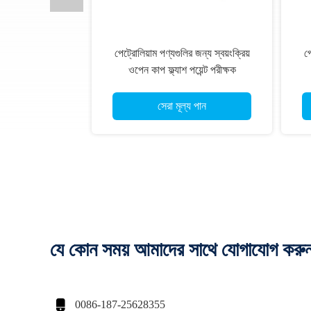
পেট্রোলিয়াম পণ্যগুলির জন্য স্বয়ংক্রিয়
পে
ওপেন কাপ ফ্ল্যাশ পয়েন্ট পরীক্ষক
সেরা মূল্য পান
যে কোন সময় আমাদের সাথে যোগাযোগ করু

0086-187-25628355