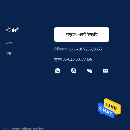
ঘটনাবলী
অনুরোধ একটি উদ্ধৃতি
মামলা
টেলিফোন: 0086-187-25628355
খবর
ফ্যাক্স 86-023-68177456




l.com . সমস্ত অধিকার সংরক্ষিত.