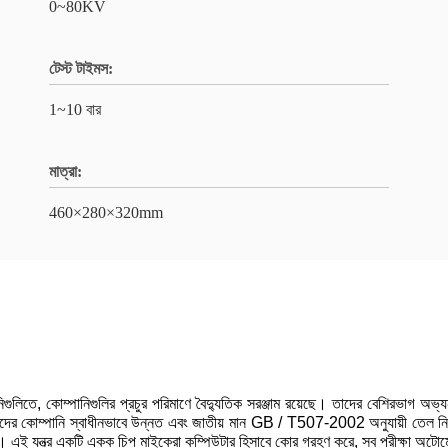
0~80KV
টেস্ট টাইমস:
1~10 বার
মাত্রা:
460×280×320mm
 এবং খনিগুলিতে, কোম্পানিগুলির প্রচুর পরিমাণে বৈদ্যুতিক সরঞ্জাম রয়েছে। তাদের বেশির
মাদের কোম্পানি স্বাধীনভাবে উন্নত এবং জাতীয় মান GB / T507-2002 অনুযায়ী তেল নির
ন্ত্র একটি একক চিপ মাইক্রো কম্পিউটার হিসাবে কোর গ্রহণ করে, সব পরীক্ষা অটোমেশন