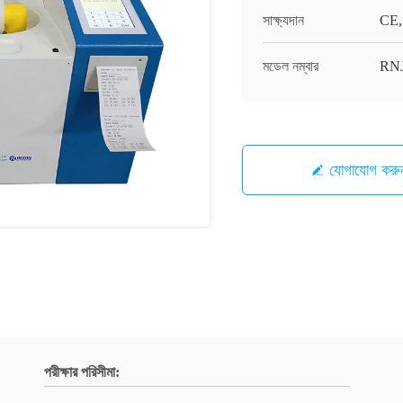
সাক্ষ্যদান
CE,
মডেল নম্বার
RN
যোগাযোগ করু
পরীক্ষার পরিসীমা: