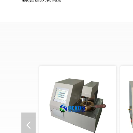
9মাত্রাঃ ৪৬০×২৮০×৩২০