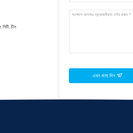
ং সিটি, চীন
এখন জমা দিন