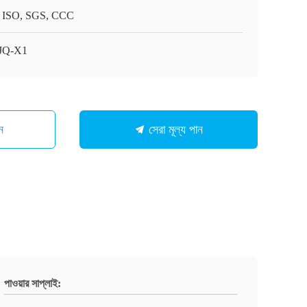
 ISO, SGS, CCC
JQ-X1
ন
সেরা মূল্য পান
পাওয়ার সাপ্লাই: