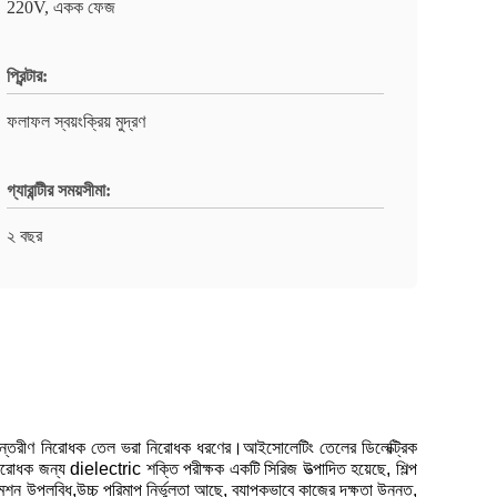
220V, একক ফেজ
প্রিন্টার:
ফলাফল স্বয়ংক্রিয় মুদ্রণ
গ্যারান্টীর সময়সীমা:
২ বছর
ভাগ অভ্যন্তরীণ নিরোধক তেল ভরা নিরোধক ধরণের।আইসোলেটিং তেলের ডিলেক্ট্রিক
োধক জন্য dielectric শক্তি পরীক্ষক একটি সিরিজ উত্পাদিত হয়েছে, শিল্প
 উপলব্ধি,উচ্চ পরিমাপ নির্ভুলতা আছে, ব্যাপকভাবে কাজের দক্ষতা উন্নত,