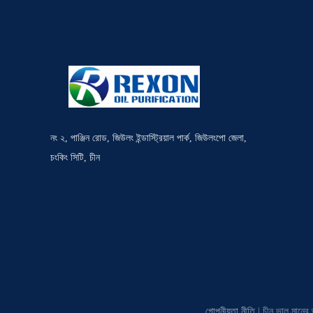
নং ২, পাঞ্জিন রোড, জিউলং ইন্ডাস্ট্রিয়াল পার্ক, জিউলংপো জেলা,
চংকিং সিটি, চীন
গোপনীয়তা নীতি
| চীন ভাল মানের