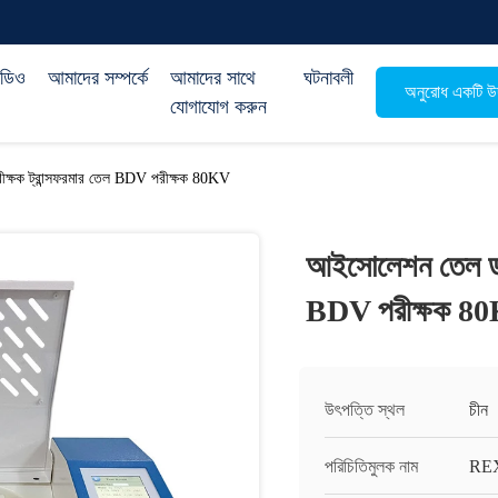
িডিও
আমাদের সম্পর্কে
আমাদের সাথে
ঘটনাবলী
অনুরোধ একটি উদ
যোগাযোগ করুন
রীক্ষক ট্রান্সফরমার তেল BDV পরীক্ষক 80KV
আইসোলেশন তেল ডায়ে
BDV পরীক্ষক 8
উৎপত্তি স্থল
চীন
পরিচিতিমুলক নাম
RE