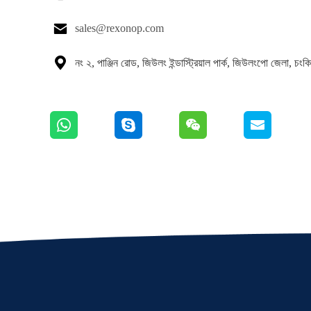

sales@rexonop.com

নং ২, পাঞ্জিন রোড, জিউলং ইন্ডাস্ট্রিয়াল পার্ক, জিউলংপো জেলা, চংকি