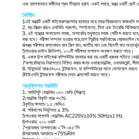
এবং ব্যাপকভাবে কর্মীদের শ্রম তীব্রতা হ্রাস. একই সময়ে, যন্ত্র একটি ছ
বৈশিষ্ট্য
1এই যন্ত্রটি একটি মাইক্রোপ্রসেসর ব্যবহার করে স্বয়ংক্রিয়ভাবে কাজগুলি 
2. বড়-স্ক্রিন রঙিন এলসিডি প্রদর্শন, স্পর্শযোগ্য, চীনা এবং ইংরেজি বিনিময
3. এই যন্ত্রের অপারেশন সহজ, অপারেটর শুধুমাত্র সহজ সেটিংস করতে হবে,এবং য
করা হবে। পরীক্ষা সম্পন্ন হওয়ার পরে,তাপ প্রিন্টার প্রতিবারের ব্রেকডাউন ভ
4যন্ত্র পরীক্ষার বাস্তবায়ন মান শিল্প মান, জাতীয় মান এবং বিদেশী মান অন
5পাওয়ার-ডাউন রিটেনশন, ১০০টি পরীক্ষার ফলাফল সংরক্ষণ করতে পারে।
6. একক চিপ মাইক্রো কম্পিউটার ব্যবহার করা হয় একটি ধ্রুবক গতিতে ভোল্টেজ
7অপারেটরদের নিরাপত্তা নিশ্চিত করার জন্য ওভারভোল্টেজ, ওভারকরেন্ট, সীমান
8. স্ট্যান্ডার্ড আরএস২৩২ ইন্টারফেস, যা কম্পিউটারের সাথে যোগাযোগ করতে
9ইউএসবি ইন্টারফেস পরীক্ষার তথ্য এক্সপোর্ট করতে পারে।
প্রযুক্তিগত পরামিতি
1. আউটপুট ভোল্টেজঃ ০৮০ কেভি (বিকল্প)
2ভোল্টেজ বিকৃতি হারঃ <৩%
3বুস্টার ক্ষমতাঃ ১.৫ কেভিএ
4. পরিমাপের নির্ভুলতাঃ ± 3%
5পাওয়ার সাপ্লাই ভোল্টেজঃ AC220V±10% 50Hz±1 Hz
6পাওয়ার: ২০০ ওয়াট
7প্রযোজ্য তাপমাত্রাঃ ০°সি ০৪৫°সি
8প্রযোজ্য আর্দ্রতাঃ <75%RH