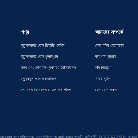
পণ্য
আমাদের সম্পর্কে
ট্রান্সফরমার তেল ফিল্টারিং মেশিন
কোম্পানির প্রোফাইল
ট্রান্সফরমার তেল পুনরুদ্ধার
কারখানা ভ্রমণ
বন্ধ এবং মোবাইল প্রকারের ট্রান্সফরমার
মান নিয়ন্ত্রণ
তেল পরিশোধক
সেন্ট্রিফুগাল তেল বিভাজক
সাইট ম্যাপ
পোর্টেবল ট্রান্সফরমার তেল পরিশোধক
যোগাযোগ করুন
 ভ্যাকুয়াম তেল পরিশোধক, তেল পরিশোধক প্ল্যান্ট সরবরাহকারী. কপিরাইট © 2023-2026 purifyoi