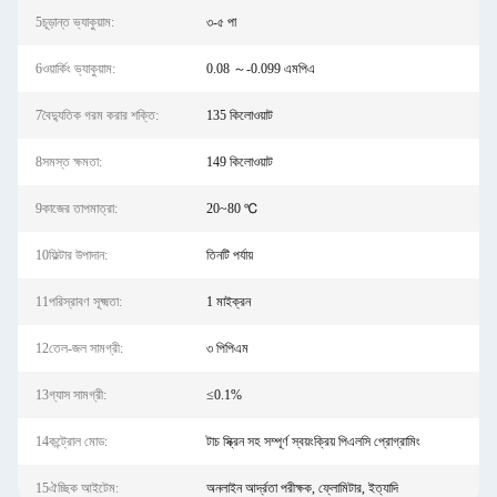
5চূড়ান্ত ভ্যাকুয়াম:
৩-৫ পা
6ওয়ার্কিং ভ্যাকুয়াম:
0.08 ～-0.099 এমপিএ
7বৈদ্যুতিক গরম করার শক্তি:
135 কিলোওয়াট
8সমস্ত ক্ষমতা:
149 কিলোওয়াট
9কাজের তাপমাত্রা:
20~80 ℃
10ফিল্টার উপাদান:
তিনটি পর্যায়
11পরিস্রাবণ সূক্ষ্মতা:
1 মাইক্রন
12তেল-জল সামগ্রী:
৩ পিপিএম
13গ্যাস সামগ্রী:
≤0.1%
14কন্ট্রোল মোড:
টাচ স্ক্রিন সহ সম্পূর্ণ স্বয়ংক্রিয় পিএলসি প্রোগ্রামিং
15ঐচ্ছিক আইটেম:
অনলাইন আর্দ্রতা পরীক্ষক, ফ্লোমিটার, ইত্যাদি