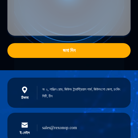
জমা দিন
নং ২, পাঞ্জিন রোড, জিউলং ইন্ডাস্ট্রিয়াল পার্ক, জিউলংপো জেলা, চংকিং
সিটি, চীন
ঠিকানা
sales@rexonop.com
ই-মেইল