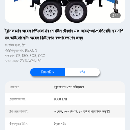
2
/
4
ট্রান্সফরমার অয়েল পিউরিফায়ার মোবাইল ট্রেলার এবং আবহাওয়া-প্রতিরোধী ক্যানাপি
সহ আইসোলেটিং অয়েল ফিল্টারেশন রক্ষণাবেক্ষণের জন্য
উৎপত্তি স্থল: চীন
পরিচিতিমুলক নাম: REXON
সাক্ষ্যদান: CE, ISO, SGS, CCC
মডেল নম্বার: ZYD-WM-150
বিস্তারিত
বর্ণনা
1ফাংশন:
ট্রান্সফরমার তেল পরিস্রাবণ
2প্রবাহের হার:
9000 L/H
3পাওয়ার সাপ্লাই:
৩-ফেজ, ৩৮০ ভিএসি, ৫০ হার্জ বা প্রয়োজন অনুযায়ী
4ভ্যাকুয়াম টাইপ:
দ্বৈত পর্যায়