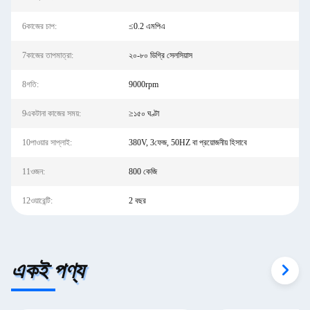
6কাজের চাপ:
≤0.2 এমপিএ
7কাজের তাপমাত্রা:
২০-৮০ ডিগ্রি সেলসিয়াস
8গতি:
9000rpm
9একটানা কাজের সময়:
≥১৫০ ঘণ্টা
10পাওয়ার সাপ্লাই:
380V, 3ফেজ, 50HZ বা প্রয়োজনীয় হিসাবে
11ওজন:
800 কেজি
12ওয়ারেন্টি:
2 বছর
একই পণ্য