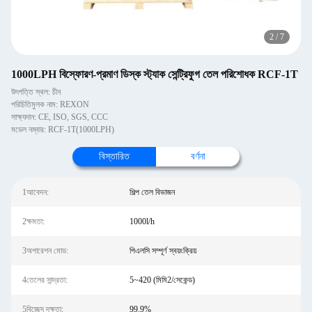
2
/
7
1000LPH বিস্ফোরণ-প্রমাণ ডিস্ক স্ট্যাক সেন্ট্রিফুগ তেল পরিশোধক RCF-1T
উৎপত্তি স্থল: চীন
পরিচিতিমুলক নাম: REXON
সাক্ষ্যদান: CE, ISO, SGS, CCC
মডেল নম্বার: RCF-1T(1000LPH)
বিস্তারিত
বর্ণনা
1আবেদন:
শিল্প তেল বিভাজন
2ক্ষমতা:
1000l/h
3অপারেশন মোড:
পিএলসি সম্পূর্ণ স্বয়ংক্রিয়
4তেলের সান্দ্রতা:
5~420 (মিমি2/সেকেন্ড)
5বিচ্ছেদ দক্ষতা:
99.9%