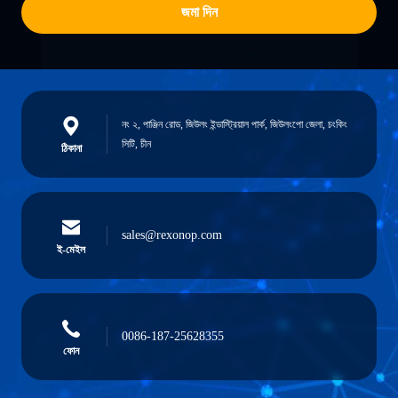
জমা দিন
নং ২, পাঞ্জিন রোড, জিউলং ইন্ডাস্ট্রিয়াল পার্ক, জিউলংপো জেলা, চংকিং
সিটি, চীন
ঠিকানা
sales@rexonop.com
ই-মেইল
0086-187-25628355
ফোন