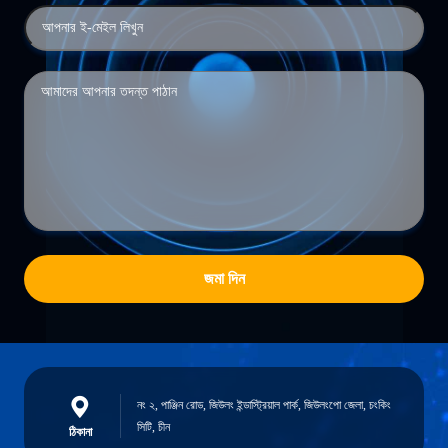
জমা দিন
নং ২, পাঞ্জিন রোড, জিউলং ইন্ডাস্ট্রিয়াল পার্ক, জিউলংপো জেলা, চংকিং
সিটি, চীন
ঠিকানা