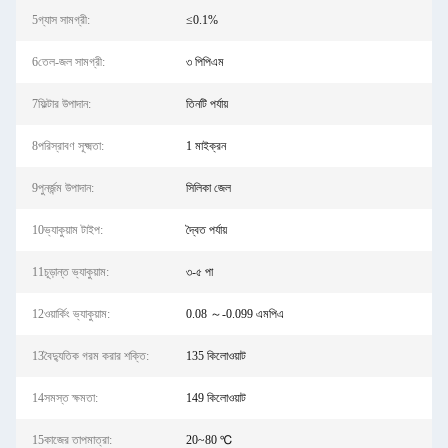
5গ্যাস সামগ্রী:
≤0.1%
6তেল-জল সামগ্রী:
৩ পিপিএম
7ফিল্টার উপাদান:
তিনটি পর্যায়
8পরিস্রাবণ সূক্ষ্মতা:
1 মাইক্রন
9পুনর্জন্ম উপাদান:
সিলিকা জেল
10ভ্যাকুয়াম টাইপ:
দ্বৈত পর্যায়
11চূড়ান্ত ভ্যাকুয়াম:
৩-৫ পা
12ওয়ার্কিং ভ্যাকুয়াম:
0.08 ～-0.099 এমপিএ
13বৈদ্যুতিক গরম করার শক্তি:
135 কিলোওয়াট
14সমস্ত ক্ষমতা:
149 কিলোওয়াট
15কাজের তাপমাত্রা:
20~80 ℃