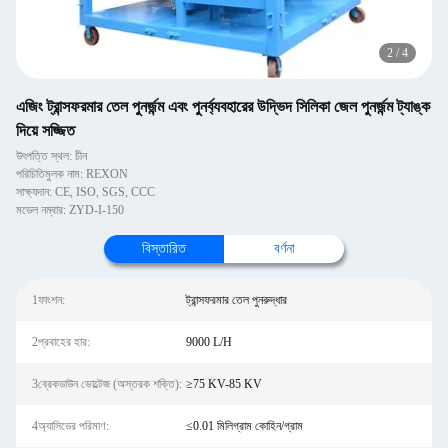
2
/
4
এজিং ট্রান্সফরমার তেল পুনর্জন্ম এবং পুনর্ব্যবহারের উদ্ভিদ সিলিকা জেল পুনর্জন্ম ট্যাঙ্ক
দিয়ে সজ্জিত
উৎপত্তি স্থল: চীন
পরিচিতিমুলক নাম: REXON
সাক্ষ্যদান: CE, ISO, SGS, CCC
মডেল নম্বার: ZYD-I-150
বিস্তারিত
বর্ণনা
1ফাংশন:
ট্রান্সফরমার তেল পুনরুদ্ধার
2প্রবাহের হার:
9000 L/H
3ব্রেকডাউন ভোল্টেজ (অস্তরক শক্তি):
≥75 KV-85 KV
4অ্যাসিডের পরিমাণ:
≤0.01 মিলিগ্রাম কোহিন/গ্রাম