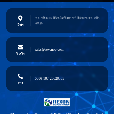
নং ২, পাঞ্জিন রোড, জিউলং ইন্ডাস্ট্রিয়াল পার্ক, জিউলংপো জেলা, চংকিং
সিটি, চীন
ঠিকানা
sales@rexonop.com
ই-মেইল
0086-187-25628355
ফোন