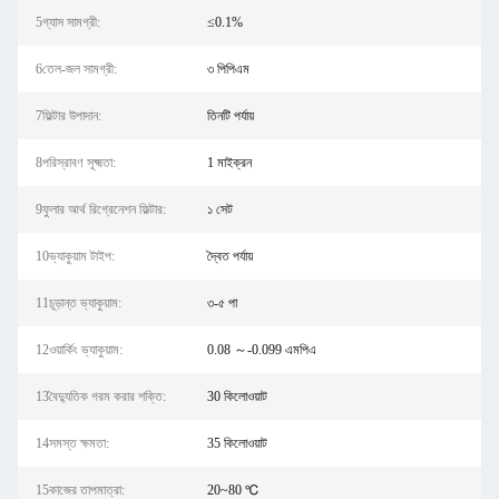
5গ্যাস সামগ্রী:
≤0.1%
6তেল-জল সামগ্রী:
৩ পিপিএম
7ফিল্টার উপাদান:
তিনটি পর্যায়
8পরিস্রাবণ সূক্ষ্মতা:
1 মাইক্রন
9ফুলার আর্থ রিগ্রেনেশন ফিল্টার:
১ সেট
10ভ্যাকুয়াম টাইপ:
দ্বৈত পর্যায়
11চূড়ান্ত ভ্যাকুয়াম:
৩-৫ পা
12ওয়ার্কিং ভ্যাকুয়াম:
0.08 ～-0.099 এমপিএ
13বৈদ্যুতিক গরম করার শক্তি:
30 কিলোওয়াট
14সমস্ত ক্ষমতা:
35 কিলোওয়াট
15কাজের তাপমাত্রা:
20~80 ℃