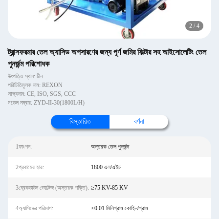
2
/
4
ট্রান্সফরমার তেল অ্যাসিড অপসারণের জন্য পূর্ণ জমির ফিল্টার সহ আইসোলেটিং তেল
পুনর্জন্ম পরিশোধক
উৎপত্তি স্থল: চীন
পরিচিতিমুলক নাম: REXON
সাক্ষ্যদান: CE, ISO, SGS, CCC
মডেল নম্বার: ZYD-II-30(1800L/H)
বিস্তারিত
বর্ণনা
1ফাংশন:
অন্তরক তেল পুনর্জন্ম
2প্রবাহের হার:
1800 এল/এইচ
3ব্রেকডাউন ভোল্টেজ (অস্তরক শক্তি):
≥75 KV-85 KV
4অ্যাসিডের পরিমাণ:
≤0.01 মিলিগ্রাম কোহিন/গ্রাম