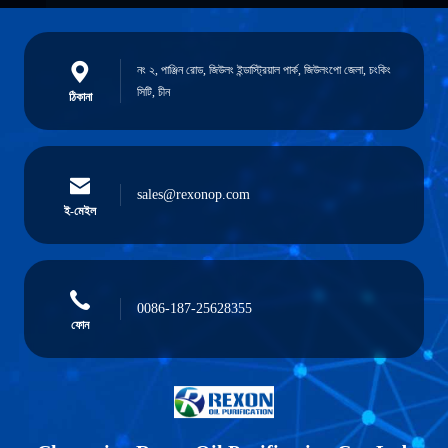
নং ২, পাঞ্জিন রোড, জিউলং ইন্ডাস্ট্রিয়াল পার্ক, জিউলংপো জেলা, চংকিং
সিটি, চীন
ঠিকানা
sales@rexonop.com
ই-মেইল
0086-187-25628355
ফোন