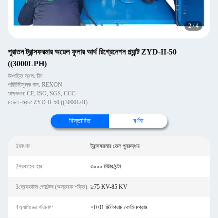
2
/
4
পুরাতন ট্রান্সফরমার অয়েল ফুলার আর্থ রিগ্রেনেশন প্ল্যান্ট ZYD-II-50
((3000LPH)
উৎপত্তি স্থল: চীন
পরিচিতিমুলক নাম: REXON
সাক্ষ্যদান: CE, ISO, SGS, CCC
মডেল নম্বার: ZYD-II-50 ((3000L/H)
বিস্তারিত
বর্ণনা
1ফাংশন:
ট্রান্সফরমার তেল পুনরুদ্ধার
2প্রবাহের হার:
৩০০০ লিটার/ঘন্টা
3ব্রেকডাউন ভোল্টেজ (অস্তরক শক্তি):
≥75 KV-85 KV
4অ্যাসিডের পরিমাণ:
≤0.01 মিলিগ্রাম কোহিন/গ্রাম