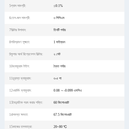
5গ্যাস সামগ্রী:
≤0.1%
6তেল-জল সামগ্রী:
৩ পিপিএম
7ফিল্টার উপাদান:
তিনটি পর্যায়
8পরিস্রাবণ সূক্ষ্মতা:
1 মাইক্রন
9ফুলার আর্থ রিগ্রেনেশন ফিল্টার:
২ সেট
10ভ্যাকুয়াম টাইপ:
দ্বৈত পর্যায়
11চূড়ান্ত ভ্যাকুয়াম:
৩-৫ পা
12ওয়ার্কিং ভ্যাকুয়াম:
0.08 ～-0.099 এমপিএ
13বৈদ্যুতিক গরম করার শক্তি:
60 কিলোওয়াট
14সমস্ত ক্ষমতা:
67.5 কিলোওয়াট
15কাজের তাপমাত্রা:
20~80 ℃