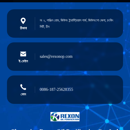
নং ২, পাঞ্জিন রোড, জিউলং ইন্ডাস্ট্রিয়াল পার্ক, জিউলংপো জেলা, চংকিং
সিটি, চীন
ঠিকানা
sales@rexonop.com
ই-মেইল
0086-187-25628355
ফোন